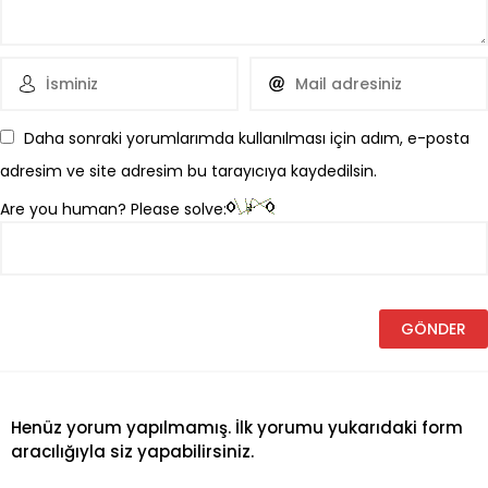
Daha sonraki yorumlarımda kullanılması için adım, e-posta
adresim ve site adresim bu tarayıcıya kaydedilsin.
Are you human? Please solve:
Henüz yorum yapılmamış. İlk yorumu yukarıdaki form
aracılığıyla siz yapabilirsiniz.