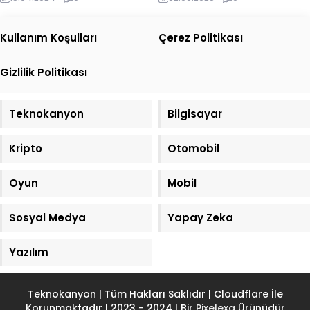
tarihinden itibaren Türkiye’de
Kaspi, Türkiye pazarına güçlü
erişime kapatılacağını duyurdu.
bir giriş yapmaya hazırlanıyor.
Threads, kullanıcılarına
2025 yılı içinde Türkiye’ye
Kullanım Koşulları
Çerez Politikası
gönderdiği bildirimde, Türkiye
toplam 1,5 milyar dolarlık
pazarından çekilme kararını ve
yatırım yapmayı planlayan
Gizlilik Politikası
bu süreçte kullanıcıların
şirket, bu yatırım kapsamında
profillerinin nasıl etkileneceğini
Hepsiburada ile stratejik bir iş
açıkladı. THREADS TÜRKİYE’DE
birliğine gitmeyi hedefliyor. Bu
Teknokanyon
Bilgisayar
KAPANIYOR! Bildirime göre,
anlaşma, hem Türkiye’nin...
Threads kullanıcılarının profilleri
Türkiye’de erişime kapalı
Kripto
Otomobil
olacak, bu...
Oyun
Mobil
Sosyal Medya
Yapay Zeka
Yazılım
Teknokanyon | Tüm Hakları Saklıdır | Cloudflare İle
Korunmaktadır | 2023 - 2024 | Bir
Pixelexa
Ürünüdür