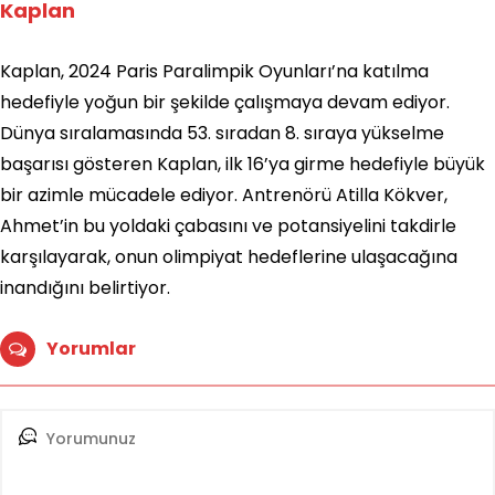
Kaplan
Kaplan, 2024 Paris Paralimpik Oyunları’na katılma
hedefiyle yoğun bir şekilde çalışmaya devam ediyor.
Dünya sıralamasında 53. sıradan 8. sıraya yükselme
başarısı gösteren Kaplan, ilk 16’ya girme hedefiyle büyük
bir azimle mücadele ediyor. Antrenörü Atilla Kökver,
Ahmet’in bu yoldaki çabasını ve potansiyelini takdirle
karşılayarak, onun olimpiyat hedeflerine ulaşacağına
inandığını belirtiyor.
Yorumlar