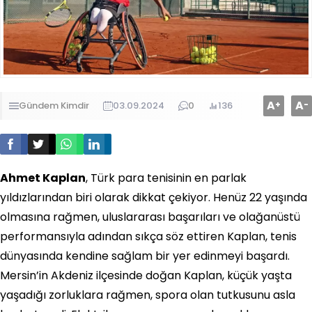
A
A
+
-
Gündem
Kimdir
03.09.2024
0
136
Ahmet Kaplan
, Türk para tenisinin en parlak
yıldızlarından biri olarak dikkat çekiyor. Henüz 22 yaşında
olmasına rağmen, uluslararası başarıları ve olağanüstü
performansıyla adından sıkça söz ettiren Kaplan, tenis
dünyasında kendine sağlam bir yer edinmeyi başardı.
Mersin’in Akdeniz ilçesinde doğan Kaplan, küçük yaşta
yaşadığı zorluklara rağmen, spora olan tutkusunu asla