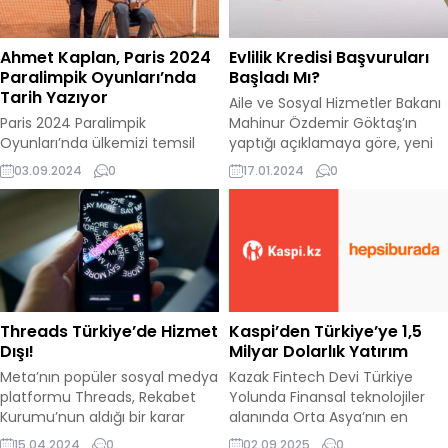
sürede dikkat çekti. Ardından
“Gaddar”, Çağatay Ulusoy,
Hisareynspor ve İstanbul
Sümeyye Aydoğan ve Onur
Başakşehir altyapısında eğitim
Saylak gibi başarılı isimleri bir
Ahmet Kaplan, Paris 2024
Evlilik Kredisi Başvuruları
gördü, burada profesyonel
araya getiriyor. Bu kadroda
Paralimpik Oyunları’nda
Başladı Mı?
kariyerinin ilk adımlarını attı.
ayrıca Erdal Özyağcılar, Laçin
Tarih Yazıyor
Aile ve Sosyal Hizmetler Bakanı
Kerem’in profesyonel kariyeri,
Ceylan,...
Paris 2024 Paralimpik
Mahinur Özdemir Göktaş’ın
2016 yılında Bodrumspor’a...
Oyunları’nda ülkemizi temsil
yaptığı açıklamaya göre, yeni
eden milli sporcu Ahmet
evlenecek çiftler için faizsiz bir
03.09.2024
0
17.01.2024
0
Kaplan, tekerlekli sandalye
kredi programı geliştirildi. Aile
tenisinde önemli bir başarıya
ve Gençlik Bankası aracılığıyla
imza attı. Kaplan, quad
sunulan bu kredi, 150 bin TL
kategorisinde mücadele
tutarında ve 48 aylık bir
ederek yarı finale yükseldi ve
vadeye sahip. İlginç bir şekilde,
Türk spor tarihinde iz
bu kredinin ilk iki yılında geri
bırakmaya devam ediyor.
ödeme yapılmayacak. Bu...
Roland Garros’ta
Threads Türkiye’de Hizmet
Kaspi’den Türkiye’ye 1,5
gerçekleştirilen çeyrek final
Dışı!
Milyar Dolarlık Yatırım
maçında, Ahmet Kaplan güçlü
Meta’nın popüler sosyal medya
Kazak Fintech Devi Türkiye
rakibi, dünya sıralamasında 4
platformu Threads, Rekabet
Yolunda Finansal teknolojiler
numarada yer...
Kurumu’nun aldığı bir karar
alanında Orta Asya’nın en
doğrultusunda 29 Nisan 2024
büyük oyuncularından biri olan
15.04.2024
0
02.09.2025
0