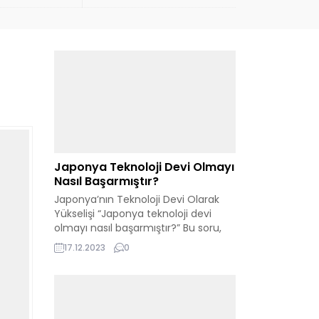
Güncellemesi Yayınladı!
Japonya Teknoloji Devi Olmayı
Nasıl Başarmıştır?
Japonya’nın Teknoloji Devi Olarak
Yükselişi “Japonya teknoloji devi
olmayı nasıl başarmıştır?” Bu soru,
Japonya’nın dünya teknoloji
17.12.2023
0
sahnesindeki etkileyici konumunu
anlamak isteyenler için merkezi bir
öneme sahiptir. Bu ülke, yenilikçi
yaklaşımları ve sürekli gelişen
teknolojik kabiliyetleri ile global bir