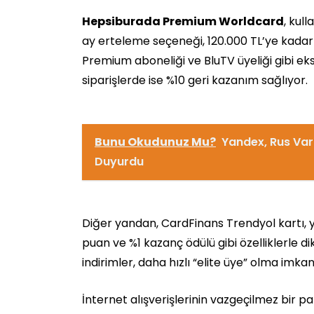
Hepsiburada Premium Worldcard
, kul
ay erteleme seçeneği, 120.000 TL’ye kada
Premium aboneliği ve BluTV üyeliği gibi ek
siparişlerde ise %10 geri kazanım sağlıyor.
Bunu Okudunuz Mu?
Yandex, Rus Varl
Duyurdu
Diğer yandan, CardFinans Trendyol kartı, yi
puan ve %1 kazanç ödülü gibi özelliklerle d
indirimler, daha hızlı “elite üye” olma imkan
İnternet alışverişlerinin vazgeçilmez bir p