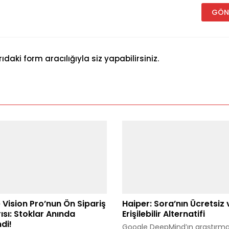
aki form aracılığıyla siz yapabilirsiniz.
 Vision Pro’nun Ön Sipariş
Haiper: Sora’nın Ücretsiz 
ısı: Stoklar Anında
Erişilebilir Alternatifi
di!
Google DeepMind’ın araştırmac