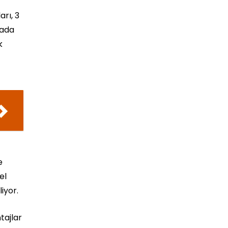
arı, 3
rada
k
e
el
iyor.
tajlar