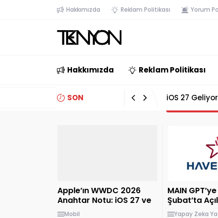
Hakkımızda
Reklam Politikası
Yorum Pol
Hakkımızda
Reklam Politikası
SON
Paste, MCP De
GELİŞMELER
Apple’ın WWDC 2026
MAIN GPT’ye 
Anahtar Notu: iOS 27 ve
Şubat’ta Açı
Yenilenen Siri’yi Canlı
Mobil
Yapay Zeka
Ya