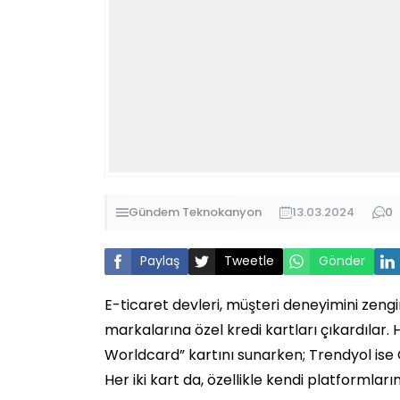
Gündem
Teknokanyon
13.03.2024
0
Paylaş
Tweetle
Gönder
E-ticaret devleri, müşteri deneyimini zengi
markalarına özel kredi kartları çıkardılar.
Worldcard” kartını sunarken; Trendyol ise 
Her iki kart da, özellikle kendi platformları