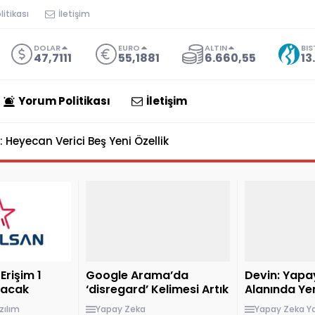
itikası
İletişim
DOLAR
EURO
ALTIN
BIS
47,7111
55,1881
6.660,55
13
Yorum Politikası
İletişim
steği ile Panonuzu AI Araçlarına Bağlıyor
Erişim 1
Google Arama’da
Devin: Yapa
lacak
‘disregard’ Kelimesi Artık
Alanında Ye
Geçersiz
zılım
Yapay Zeka
Yapay Zeka
Y