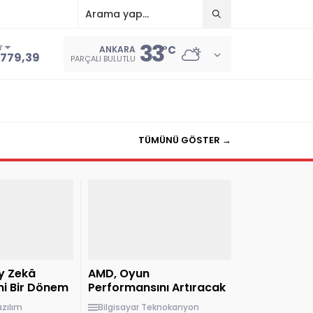
33
T
°C
ANKARA
.779,39
PARÇALI BULUTLU
TÜMÜNÜ GÖSTER →
y Zekâ
AMD, Oyun
ni Bir Dönem
Performansını Artıracak
Yeni Sürücü
azılım
Bilgisayar
Teknokanyon