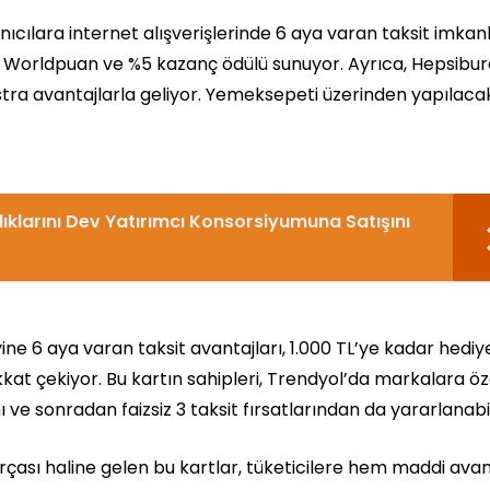
lanıcılara internet alışverişlerinde 6 aya varan taksit imkanl
r Worldpuan ve %5 kazanç ödülü sunuyor. Ayrıca, Hepsibu
stra avantajlarla geliyor. Yemeksepeti üzerinden yapılaca
ıklarını Dev Yatırımcı Konsorsiyumuna Satışını
ne 6 aya varan taksit avantajları, 1.000 TL’ye kadar hediy
ikkat çekiyor. Bu kartın sahipleri, Trendyol’da markalara öz
ı ve sonradan faizsiz 3 taksit fırsatlarından da yararlanabil
arçası haline gelen bu kartlar, tüketicilere hem maddi avan