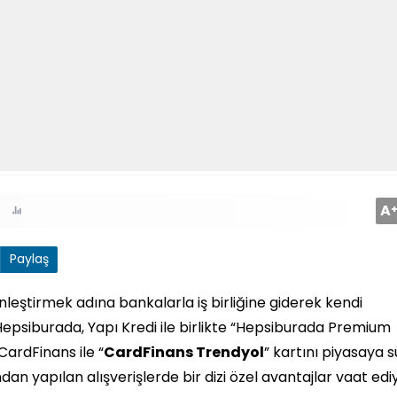
A
Paylaş
nleştirmek adına bankalarla iş birliğine giderek kendi
 Hepsiburada, Yapı Kredi ile birlikte “Hepsiburada Premium
CardFinans ile “
CardFinans Trendyol
” kartını piyasaya s
ndan yapılan alışverişlerde bir dizi özel avantajlar vaat edi