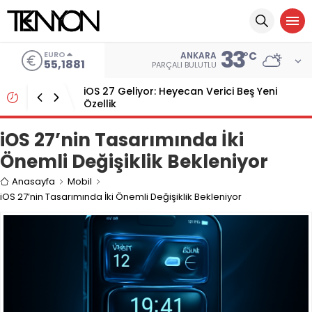
33
EURO
°C
ANKARA
55,1881
PARÇALI BULUTLU
iOS 27 Geliyor: Heyecan Verici Beş Yeni
Özellik
iOS 27’nin Tasarımında İki
Önemli Değişiklik Bekleniyor
Anasayfa
Mobil
iOS 27’nin Tasarımında İki Önemli Değişiklik Bekleniyor