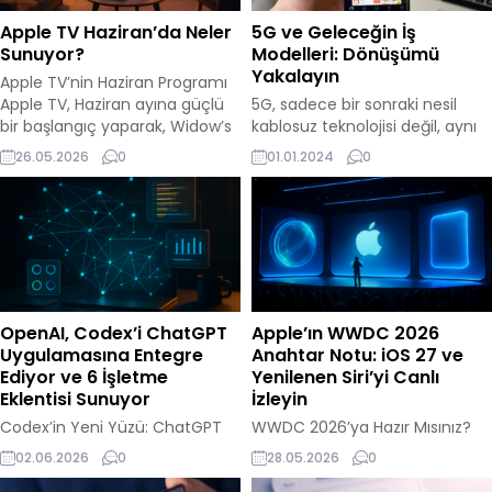
Apple TV Haziran’da Neler
5G ve Geleceğin İş
Sunuyor?
Modelleri: Dönüşümü
Yakalayın
Apple TV’nin Haziran Programı
Apple TV, Haziran ayına güçlü
5G, sadece bir sonraki nesil
bir başlangıç yaparak, Widow’s
kablosuz teknolojisi değil, aynı
Bay ve Maximum Pleasure
zamanda iş dünyasında çığır
26.05.2026
0
01.01.2024
0
Guaranteed gibi dikkat çeken
açan dönüşümler yaratacak
dizilerle izleyicilerin karşısına
bir katalizördür. Olağanüstü
çıkıyor. Ancak bu ay, Cape Fear
hızı, düşük gecikme süresi ve
adlı yeni bir orijinal dizinin yanı
artırılmış bağlantı kapasitesi ile
sıra iki geri dönen şov ve
5G, mevcut iş modellerini
muhtemelen uzun zamandır
yeniden şekillendirmek ve
beklenen bir projeye de ev...
tamamen yeni olanaklar
yaratmak için güçlü bir temel
OpenAI, Codex’i ChatGPT
Apple’ın WWDC 2026
sunuyor. İş Dünyasında 5G’nin
Uygulamasına Entegre
Anahtar Notu: iOS 27 ve
Rolü 5G, veri...
Ediyor ve 6 İşletme
Yenilenen Siri’yi Canlı
Eklentisi Sunuyor
İzleyin
Codex’in Yeni Yüzü: ChatGPT
WWDC 2026’ya Hazır Mısınız?
Uygulamasında OpenAI,
Apple, 2026 yılına damgasını
02.06.2026
0
28.05.2026
0
Codex’i sadece bir kodlama
vuracak olan WWDC etkinliğini