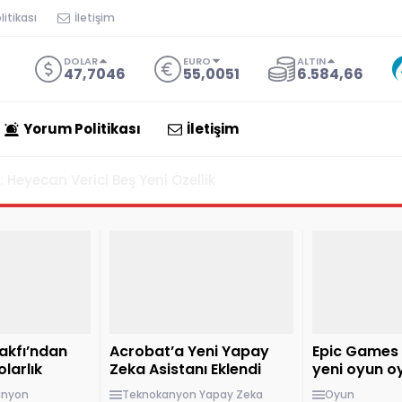
itikası
İletişim
DOLAR
EURO
ALTIN
47,7046
55,0051
6.584,66
Yorum Politikası
İletişim
steği ile Panonuzu AI Araçlarına Bağlıyor
akfı’ndan
Acrobat’a Yeni Yapay
Epic Games 
larlık
Zeka Asistanı Eklendi
yeni oyun oy
esteği
ücretsiz hal
anyon
Teknokanyon
Yapay Zeka
Oyun