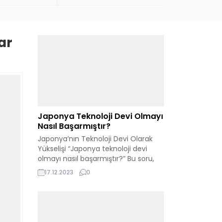
ar
Japonya Teknoloji Devi Olmayı
Nasıl Başarmıştır?
Japonya’nın Teknoloji Devi Olarak
Yükselişi “Japonya teknoloji devi
olmayı nasıl başarmıştır?” Bu soru,
Japonya’nın dünya teknoloji
17.12.2023
0
sahnesindeki etkileyici konumunu
anlamak isteyenler için merkezi bir
öneme sahiptir. Bu ülke, yenilikçi
yaklaşımları ve sürekli gelişen
teknolojik kabiliyetleri ile global bir