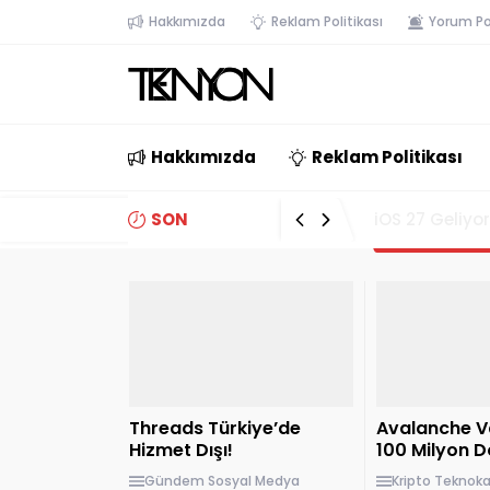
Hakkımızda
Reklam Politikası
Yorum Pol
Hakkımızda
Reklam Politikası
SON
Paste, MCP De
GELİŞMELER
Threads Türkiye’de
Avalanche V
Hizmet Dışı!
100 Milyon Do
Memecoin D
Gündem
Sosyal Medya
Kripto
Teknok