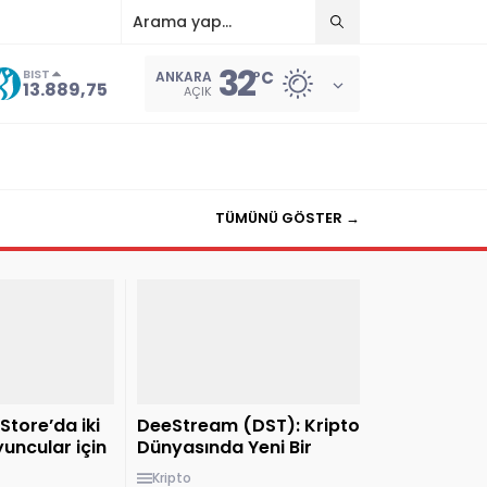
32
BIST
°C
ANKARA
13.889,75
AÇIK
TÜMÜNÜ GÖSTER →
Store’da iki
DeeStream (DST): Kripto
uncular için
Dünyasında Yeni Bir
e geldi
Devrim
Kripto