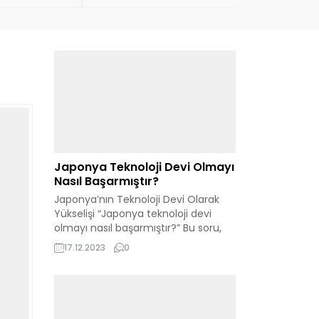
Japonya Teknoloji Devi Olmayı
Nasıl Başarmıştır?
Japonya’nın Teknoloji Devi Olarak
Yükselişi “Japonya teknoloji devi
olmayı nasıl başarmıştır?” Bu soru,
Japonya’nın dünya teknoloji
17.12.2023
0
sahnesindeki etkileyici konumunu
anlamak isteyenler için merkezi bir
öneme sahiptir. Bu ülke, yenilikçi
yaklaşımları ve sürekli gelişen
teknolojik kabiliyetleri ile global bir