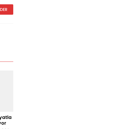
yatla
yor