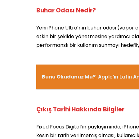
Buhar Odası Nedir?
Yeni iPhone Ultra’nın buhar odası (vapor cha
etkin bir şekilde yönetmesine yardımcı olac
performanslı bir kullanım sunmayı hedefliy
Bunu Okudunuz Mu?
Apple'ın Latin A
Çıkış Tarihi Hakkında Bilgiler
Fixed Focus Digital’ın paylaşımında, iPhone
kesin bir tarih verilmemiş olması, kullanıcıl