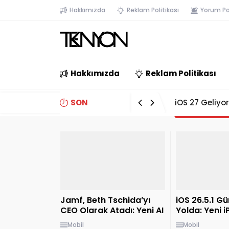
Hakkımızda
Reklam Politikası
Yorum Pol
Hakkımızda
Reklam Politikası
SON
Paste, MCP De
GELİŞMELER
Jamf, Beth Tschida’yı
iOS 26.5.1 G
CEO Olarak Atadı: Yeni AI
Yolda: Yeni i
Stratejisi Başlıyor
Hazırlıklar B
Mobil
Mobil