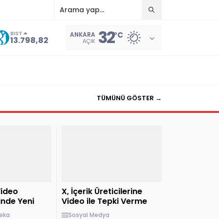
32
BIST
°C
ANKARA
13.798,82
AÇIK
TÜMÜNÜ GÖSTER →
ideo
X, İçerik Üreticilerine
nde Yeni
Video ile Tepki Verme
Özelliği Sunuyor
eka
Sosyal Medya