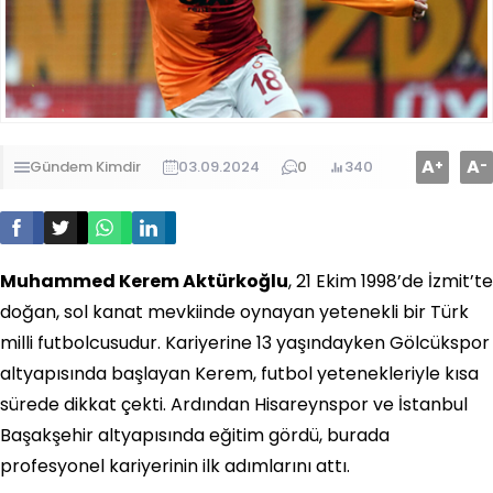
A
A
+
-
Gündem
Kimdir
03.09.2024
0
340
Muhammed Kerem Aktürkoğlu
, 21 Ekim 1998’de İzmit’te
doğan, sol kanat mevkiinde oynayan yetenekli bir Türk
milli futbolcusudur. Kariyerine 13 yaşındayken Gölcükspor
altyapısında başlayan Kerem, futbol yetenekleriyle kısa
sürede dikkat çekti. Ardından Hisareynspor ve İstanbul
Başakşehir altyapısında eğitim gördü, burada
profesyonel kariyerinin ilk adımlarını attı.