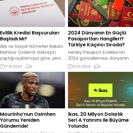
Evlilik Kredisi Başvuruları
2024 Dünyanın En Güçlü
Başladı Mı?
Pasaportları Hangileri?
Türkiye Kaçıncı Sırada?
Aile ve Sosyal Hizmetler Bakanı
Mahinur Özdemir Göktaş’ın
Henley Pasaport Endeksi’nin
yaptığı açıklamaya göre, yeni
2024 güncellemesi, dünyanın
evlenecek çiftler için faizsiz bir
en güçlü pasaportları sıraladı.
17.01.2024
0
14.01.2024
0
kredi programı geliştirildi. Aile
Bu yılın endeksi, Japonya ve
ve Gençlik Bankası aracılığıyla
Singapur’un yanı sıra dört
sunulan bu kredi, 150 bin TL
Avrupa ülkesinin – Fransa,
tutarında ve 48 aylık bir
Almanya, İtalya ve İspanya’nın
vadeye sahip. İlginç bir şekilde,
– en üst sıralarda yer aldığını
bu kredinin ilk iki yılında geri
gösteriyor. Bu ülkelerin
ödeme yapılmayacak. Bu...
vatandaşları, dünya genelinde
194 farklı ülkeye vizesiz seyahat
Mourinho’nun Osimhen
ikas, 20 Milyon Dolarlık
edebiliyorlar. Geçmiş yıllarda
Yorumu Yeniden
Seri A Yatırımı ile Büyüme
lider konumda olan...
Gündemde!
Yolunda