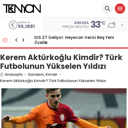
33
ALTIN
°C
ANKARA
6.660,55
PARÇALI BULUTLU
Paste, MCP Desteği ile Panonuzu AI
Araçlarına Bağlıyor
Kerem Aktürkoğlu Kimdir? Türk
Futbolunun Yükselen Yıldızı
Anasayfa
Gündem
,
Kimdir
Kerem Aktürkoğlu Kimdir? Türk Futbolunun Yükselen Yıldızı