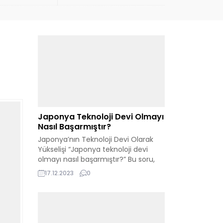
Japonya Teknoloji Devi Olmayı
Nasıl Başarmıştır?
Japonya’nın Teknoloji Devi Olarak
Yükselişi “Japonya teknoloji devi
olmayı nasıl başarmıştır?” Bu soru,
Japonya’nın dünya teknoloji
17.12.2023
0
sahnesindeki etkileyici konumunu
anlamak isteyenler için merkezi bir
öneme sahiptir. Bu ülke, yenilikçi
yaklaşımları ve sürekli gelişen
teknolojik kabiliyetleri ile global bir