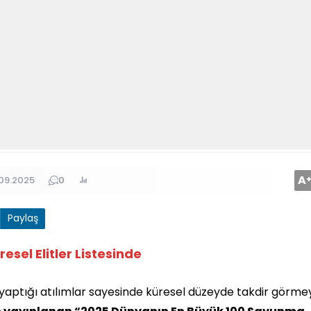
A
09.2025
0
Paylaş
sel Elitler Listesinde
 yaptığı atılımlar sayesinde küresel düzeyde takdir görme