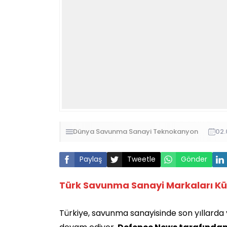
Dünya
Savunma Sanayi
Teknokanyon
02.
Paylaş
Tweetle
Gönder
Türk Savunma Sanayi Markaları Küre
Türkiye, savunma sanayisinde son yıllarda