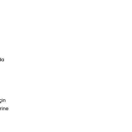
da
çin
rine