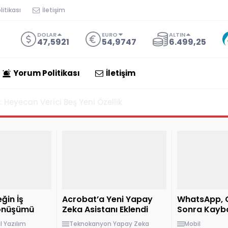
itikası
İletişim
DOLAR
EURO
ALTIN
47,5921
54,9747
6.499,25
Yorum Politikası
İletişim
steği ile Panonuzu AI Araçlarına Bağlıyor
ğin İş
Acrobat’a Yeni Yapay
WhatsApp, 
Dönüşümü
Zeka Asistanı Eklendi
Sonra Kayb
Mesajlar Üz
l
Yazılım
Teknokanyon
Yapay Zeka
Mobil