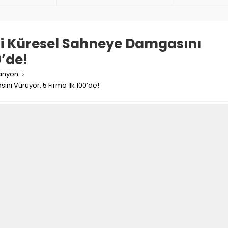
Çalışıyor
i Küresel Sahneye Damgasını
0’de!
anyon
ı Vuruyor: 5 Firma İlk 100’de!