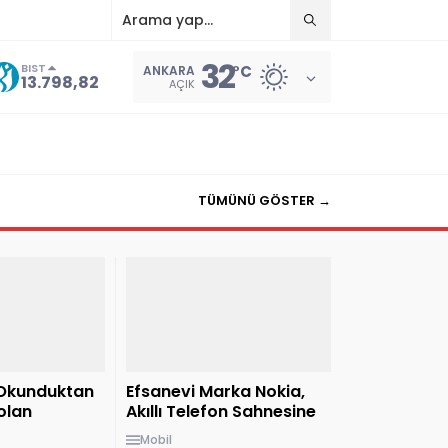
32
BIST
°C
ANKARA
13.798,82
AÇIK
TÜMÜNÜ GÖSTER →
Okunduktan
Efsanevi Marka Nokia,
olan
Akıllı Telefon Sahnesine
erinde
Veda Ediyor!
Mobil