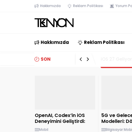
Hakkımızda
Reklam Politikası
Yorum Pol
Hakkımızda
Reklam Politikası
SON
Paste, MCP De
GELİŞMELER
OpenAI, Codex’in iOS
5G ve Gelece
Deneyimini Geliştirdi:
Modelleri: 
Yeni Uyarılar ve
Yakalayın
Mobil
Bilgisayar
Mobi