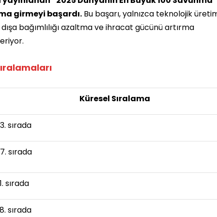
 yayınlanan “2025 Dünyanın En Büyük 100 Savunma
irma girmeyi başardı.
Bu başarı, yalnızca teknolojik üreti
in dışa bağımlılığı azaltma ve ihracat gücünü artırma
eriyor.
Sıralamaları
Küresel Sıralama
3. sırada
7. sırada
1. sırada
8. sırada