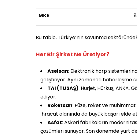
MKE
8
Bu tablo, Türkiye’nin savunma sektöründeki 
Her Bir Şirket Ne Üretiyor?
Aselsan
: Elektronik harp sistemlerin
geliştiriyor. Aynı zamanda haberleşme si
TAI (TUSAŞ)
: Hürjet, Hürkuş, ANKA, G
ediyor.
Roketsan
: Füze, roket ve mühimmat 
İhracat alanında da büyük başarı elde ett
Asfat
: Askeri fabrikaların moderniza
çözümleri sunuyor. Son dönemde yurt dışı