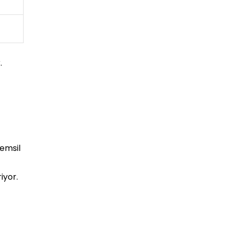
.
temsil
iyor.