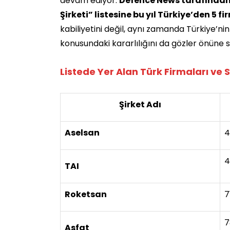
devam ediyor.
Defence News tarafından
Şirketi” listesine bu yıl Türkiye’den 5 f
kabiliyetini değil, aynı zamanda Türkiye’n
konusundaki kararlılığını da gözler önüne s
Listede Yer Alan Türk Firmaları ve 
Şirket Adı
Aselsan
4
4
TAI
Roketsan
7
7
Asfat