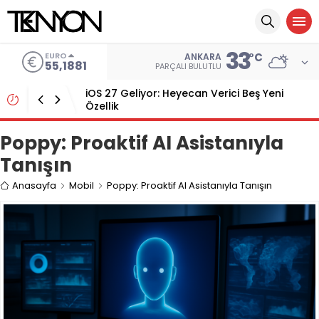
33
EURO
°C
ANKARA
55,1881
PARÇALI BULUTLU
iOS 27 Geliyor: Heyecan Verici Beş Yeni
Özellik
Poppy: Proaktif AI Asistanıyla
Tanışın
Anasayfa
Mobil
Poppy: Proaktif AI Asistanıyla Tanışın