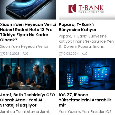
Xiaomi’den Heyecan Verici
Papara, T-Bank’ı
Haber! Redmi Note 13 Pro
Bünyesine Katıyor
Türkiye Fiyatı Ne Kadar
Papara, T-Bank’ı Bünyesine
Olacak?
Katıyor: Finans Sektöründe Yeni
Xiaomi’den Heyecan Verici
Bir Dönem Papara, finans
Haber: Redmi Note 13 Pro Serisi
sektöründe önemli bir adım
06.12.2023
0
10.03.2024
0
Küresel Pazara Giriş Yapıyor!
atarak T-Bank’ın tüm hisselerini
Xiaomi’nin popüler serisi Redmi
satın alma yolunda ilerliyor. Bu
Note, yeni üyeleriyle küresel
hamle, Papara’nın bankacılık
pazarda boy göstermeye
sektörüne yenilikçi yaklaşımlar
hazırlanıyor. Şirket, serinin
sunma hedefi doğrultusunda
lansman tarihini duyurdu.
gerçekleşiyor. Yerel fintech
Redmi Note 13 Pro Türkiye fiyatı
lideri Papara, bu stratejik satın
tahminleri de konuşulmaya
alma ile birlikte, bir süper
Jamf, Beth Tschida’yı CEO
iOS 27, iPhone
başlandı. İşte detaylar…
uygulama olma yolunda
Olarak Atadı: Yeni AI
Yükseltmelerini Artırabilir
Xiaomi’nin alt markası olan
önemli...
Stratejisi Başlıyor
mi?
Redmi, akıllı telefon...
Jamf’da Tarihi Atama Jamf,
Yeni Yazılım, Yeni Fırsatlar iOS