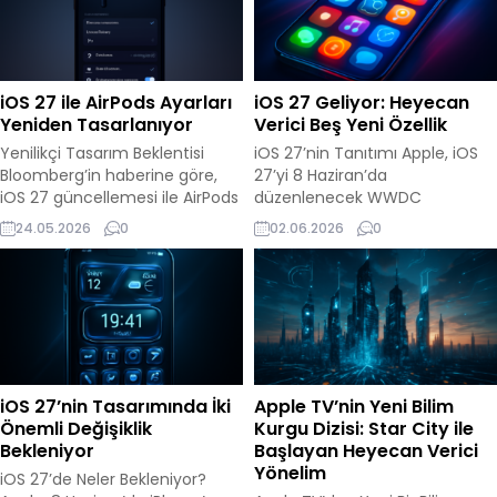
iOS 27 ile AirPods Ayarları
iOS 27 Geliyor: Heyecan
Yeniden Tasarlanıyor
Verici Beş Yeni Özellik
Yenilikçi Tasarım Beklentisi
iOS 27’nin Tanıtımı Apple, iOS
Bloomberg’in haberine göre,
27’yi 8 Haziran’da
iOS 27 güncellemesi ile AirPods
düzenlenecek WWDC
menüsünde önemli değişiklikler
etkinliğinde tanıtmaya
24.05.2026
0
02.06.2026
0
gerçekleşecek. Özellikle AirPods
hazırlanıyor. Yeni sürümle
Pro kullanıcıları için
birlikte kullanıcıların deneyimini
tasarlanacak yeni arayüz, daha
geliştirecek bazı heyecan verici
işlevsel ve düzenli bir deneyim
özelliklerin geleceği iddia
sunmayı hedefliyor. Daha Akıcı
ediliyor. Yeni Özelliklerin
Bir Kullanım Deneyimi Yeni
Detayları iOS 27 ile birlikte
tasarım, ayarlar menüsünün
kullanıcıların dikkatini çeken
daha akıcı bir hale gelmesini
beş yeni özellik şunlar: Gelişmiş
iOS 27’nin Tasarımında İki
Apple TV’nin Yeni Bilim
sağlayacak. Kullanıcıların
Bildirim Yönetimi: Kullanıcıların
Önemli Değişiklik
Kurgu Dizisi: Star City ile
ihtiyaç duyduğu bilgilere...
bildirimleri daha iyi
Bekleniyor
Başlayan Heyecan Verici
yönetmesine olanak tanıyan...
Yönelim
iOS 27’de Neler Bekleniyor?