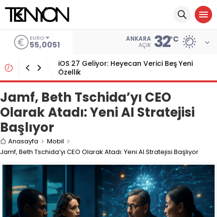
32
ALTIN
°C
ANKARA
6.584,66
AÇIK
Paste, MCP Desteği ile Panonuzu AI
Araçlarına Bağlıyor
Jamf, Beth Tschida’yı CEO
Olarak Atadı: Yeni AI Stratejisi
Başlıyor
Anasayfa
Mobil
Jamf, Beth Tschida’yı CEO Olarak Atadı: Yeni AI Stratejisi Başlıyor