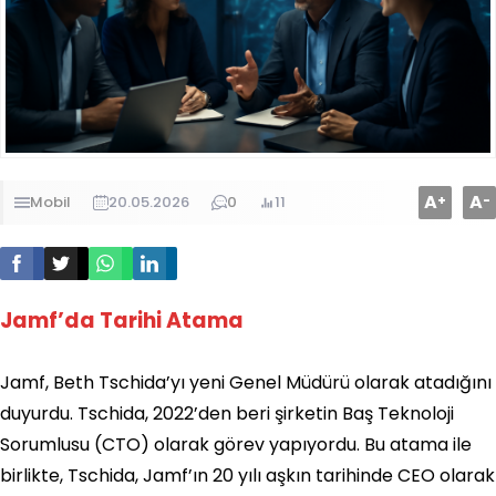
A
A
+
-
Mobil
20.05.2026
0
11
Jamf’da Tarihi Atama
Jamf, Beth Tschida’yı yeni Genel Müdürü olarak atadığını
duyurdu. Tschida, 2022’den beri şirketin Baş Teknoloji
Sorumlusu (CTO) olarak görev yapıyordu. Bu atama ile
birlikte, Tschida, Jamf’ın 20 yılı aşkın tarihinde CEO olarak