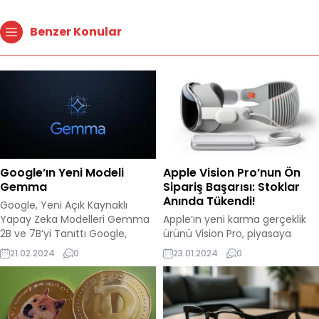
Benzer Konular
Google’ın Yeni Modeli
Apple Vision Pro’nun Ön
Gemma
Sipariş Başarısı: Stoklar
Anında Tükendi!
Google, Yeni Açık Kaynaklı
Yapay Zeka Modelleri Gemma
Apple‘ın yeni karma gerçeklik
2B ve 7B’yi Tanıttı Google,
ürünü Vision Pro, piyasaya
Gemini‘nin izinden giderek
sürülmesinin hemen ardından
21.02.2024
0
23.01.2024
0
geliştirdiği yeni açık kaynaklı
büyük bir talep gördü. Ünlü
yapay zeka modelleri Gemma
teknoloji analisti Ming-Chi
2B ve Gemma 7B’yi duyurdu.
Kuo’ya göre, ön sipariş
Bu modeller, daha basit
sürecinde 160.000 ila 180.000
görevleri yerine getirmek
adet Vision Pro satışı