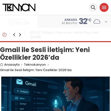
32
ALTIN
°C
ANKARA
6.660,55
AZ BULUTLU
Paste, MCP Desteği ile Panonuzu AI
Araçlarına Bağlıyor
Gmail ile Sesli İletişim: Yeni
Özellikler 2026’da
Anasayfa
Teknokanyon
Gmail ile Sesli İletişim: Yeni Özellikler 2026’da