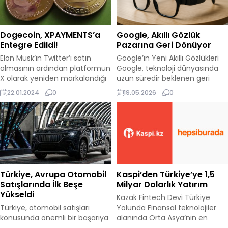
amacıyla tasarlandı ve
gerçekleşti ve stoklar hızla
Gemini’nin sağladığı teknoloji
tükendi. 19 Ocak 2024’te
ve araştırma altyapısını
ABD’de başlayan ön sipariş
Dogecoin, XPAYMENTS’a
Google, Akıllı Gözlük
kullanıyor. Gemma, adını
sürecinde, 3.499 dolardan
Entegre Edildi!
Pazarına Geri Dönüyor
Latince’de değerli...
başlayan fiyatlarla sunulan
Elon Musk’ın Twitter’ı satın
Google’ın Yeni Akıllı Gözlükleri
Vision...
almasının ardından platformun
Google, teknoloji dünyasında
X olarak yeniden markalandığı
uzun süredir beklenen geri
ve ödeme sistemlerinin
dönüşüyle dikkat çekiyor. Şirket,
22.01.2024
0
19.05.2026
0
entegre edilmesinin beklendiği
bu sonbaharda piyasaya
gözlemleniyor. Yakın zamanda,
süreceği yeni ses destekli akıllı
bu ödeme sisteminin final
gözlüklerle (smart glasses)
aşamasına geldiği haberleri
kullanıcıların hayatına yenilik
gelirken, XPayments adlı yeni
katmayı hedefliyor. Uzun bir
bir hesabın açılması
aradan sonra yine akıllı gözlük
Dogecoin‘in (DOGE) değerinde
yarışına katılan Google, bu kez
ciddi bir artışa yol açtı. Elon
ses odaklı özellikleriyle dikkat
Türkiye, Avrupa Otomobil
Kaspi’den Türkiye’ye 1,5
Musk ve Dogecoin arasındaki
çekecek. Özellikler ve...
Satışlarında İlk Beşe
Milyar Dolarlık Yatırım
bağlantı göz önünde...
Yükseldi
Kazak Fintech Devi Türkiye
Türkiye, otomobil satışları
Yolunda Finansal teknolojiler
konusunda önemli bir başarıya
alanında Orta Asya’nın en
imza atarak, 967 bin 341 adet
büyük oyuncularından biri olan